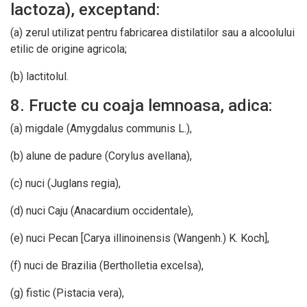
lactoza), exceptand:
(a) zerul utilizat pentru fabricarea distilatilor sau a alcoolului
etilic de origine agricola;
(b) lactitolul.
8. Fructe cu coaja lemnoasa, adica:
(a) migdale (Amygdalus communis L.),
(b) alune de padure (Corylus avellana),
(c) nuci (Juglans regia),
(d) nuci Caju (Anacardium occidentale),
(e) nuci Pecan [Carya illinoinensis (Wangenh.) K. Koch],
(f) nuci de Brazilia (Bertholletia excelsa),
(g) fistic (Pistacia vera),