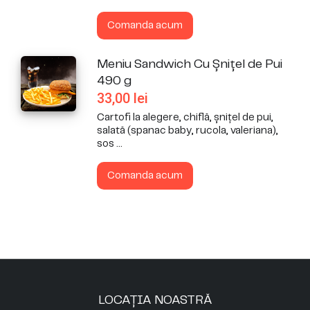
Comanda acum
Meniu Sandwich Cu Șnițel de Pui
490 g
33,00
lei
Cartofi la alegere, chiflă, șnițel de pui,
salată (spanac baby, rucola, valeriana),
sos ...
Comanda acum
LOCAȚIA NOASTRĂ