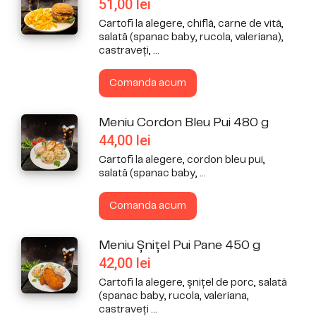
51,00
lei
Cartofi la alegere, chiflă, carne de vită,
salată (spanac baby, rucola, valeriana),
castraveți, ...
Comanda acum
Meniu Cordon Bleu Pui 480 g
44,00
lei
Cartofi la alegere,
cordon bleu
pui,
salată (spanac baby, ...
Comanda acum
Meniu Șnițel Pui Pane 450 g
42,00
lei
Cartofi la alegere, șnițel de porc, salată
(spanac baby, rucola, valeriana,
castraveți ...