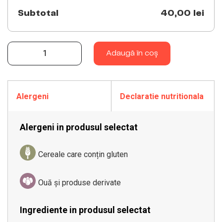
Subtotal
40,00 lei
Gulyas de fasole 570 g quantity
Adaugă în coș
Alergeni
Declaratie nutritionala
Alergeni in produsul selectat
Cereale care conțin gluten
Ouă și produse derivate
Ingrediente in produsul selectat