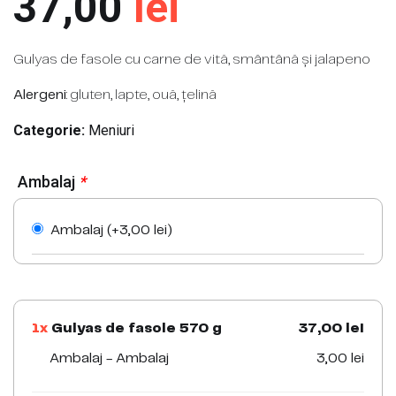
37,00
lei
Gulyas de fasole cu carne de vită, smântână și jalapeno
Alergeni
:
gluten, lapte, ouă, țelină
Categorie:
Meniuri
Ambalaj
*
Ambalaj (+
3,00
lei
)
1x
Gulyas de fasole 570 g
37,00 lei
Ambalaj - Ambalaj
3,00 lei