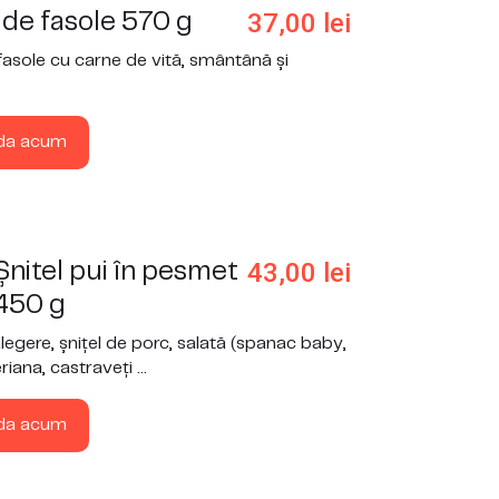
37,00
lei
 de fasole 570 g
fasole cu carne de vită, smântână și
da acum
43,00
lei
nitel pui în pesmet
450 g
alegere, șnițel de porc, salată (spanac baby,
riana, castraveți ...
da acum