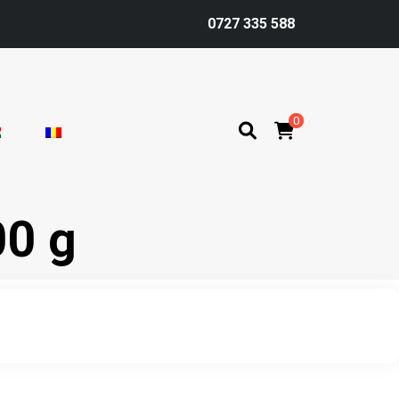
0727 335 588
0
00 g