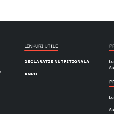
LINKURI UTILE
P
Lu
DECLARATIE NUTRITIONALA
Sa
e
ANPC
P
Lu
Sa