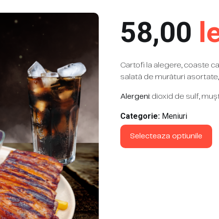
58,00
le
Cartofi la alegere, coaste c
salată de murături asortate,
Alergeni
: dioxid de sulf, muș
Categorie:
Meniuri
Selecteaza optiunile