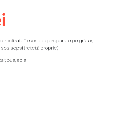
i
aramelizate în sos bbq preparate pe grătar,
 sos sepsi (rețetă proprie)
tar, ouă, soia