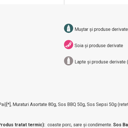
Muștar și produse derivate
Soia și produse derivate
Lapte și produse derivate (
i)[*], Muraturi Asortate 80g, Sos BBQ 50g, Sos Sepsi 50g (reteta
odus tratat termic):
coaste porc, sare şi condimente.
Sos B