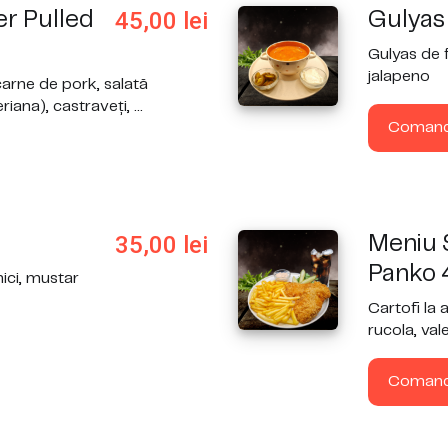
45,00
lei
r Pulled
Gulyas
Gulyas de 
jalapeno
 carne de pork, salată
iana), castraveți, ...
Coman
35,00
lei
Meniu Ș
Panko 
mici, mustar
Cartofi la 
rucola, vale
Coman