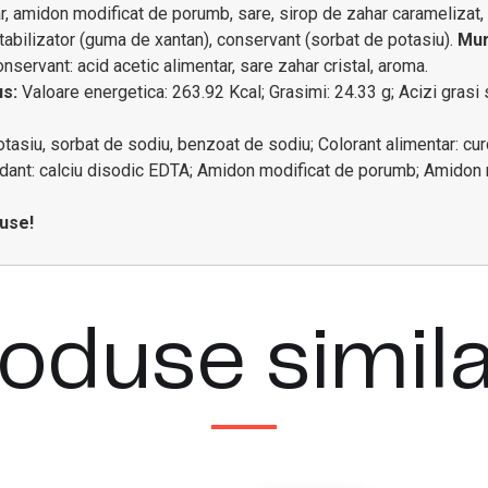
ar, amidon modificat de porumb, sare, sirop de zahar caramelizat, 
stabilizator (guma de xantan), conservant (sorbat de potasiu).
Mur
onservant: acid acetic alimentar, sare zahar cristal, aroma.
us:
Valoare energetica: 263.92 Kcal; Grasimi: 24.33 g; Acizi grasi sa
otasiu, sorbat de sodiu, benzoat de sodiu; Colorant alimentar: curcu
dant: calciu disodic EDTA; Amidon modificat de porumb; Amidon m
duse!
oduse simil