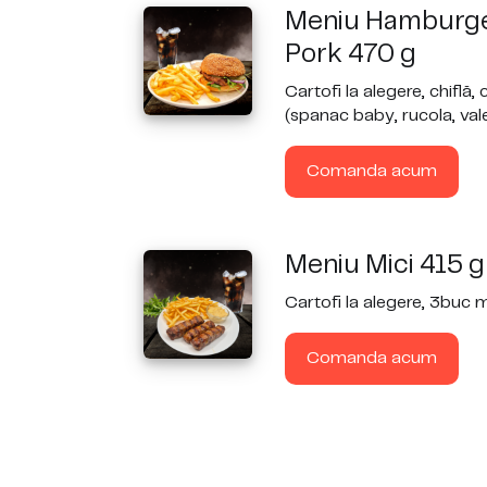
Meniu Hamburge
Pork 470 g
Cartofi la alegere, chiflă,
(spanac baby, rucola, valer
Comanda acum
Meniu Mici 415 g
Cartofi la alegere, 3buc 
Comanda acum