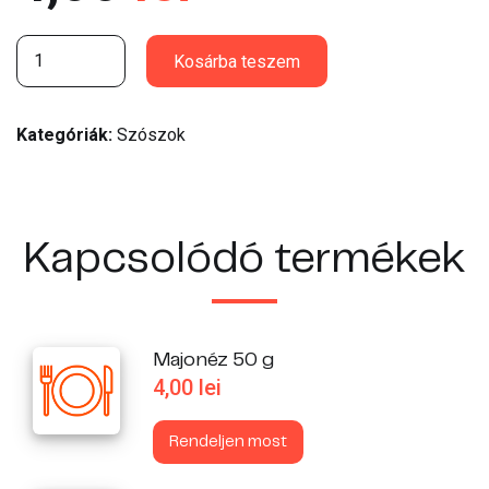
Ketchup 50 g quantity
Kosárba teszem
Kategóriák:
Szószok
Kapcsolódó termékek
Majonéz 50 g
4,00
lei
Rendeljen most