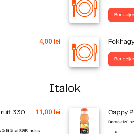
Rendelje
4,00
lei
Fokhagy
Rendelje
Italok
11,00
lei
ruit 330
Cappy P
Barack ízű s
üdítőital SGR inclus