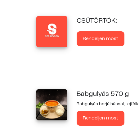
CSÜTÖRTÖK:
Rendeljen most
Babgulyás 570 g
Babgulyás borjú hússal, tejföll
Rendeljen most