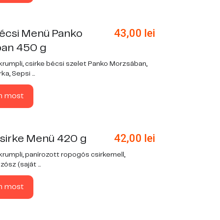
43,00
lei
bécsi Menü Panko
an 450 g
krumpli, csirke bécsi szelet Panko Morzsában,
a, Sepsi ...
n most
42,00
lei
Csirke Menü 420 g
krumpli, panírozott ropogós csirkemell,
sz (saját ...
n most