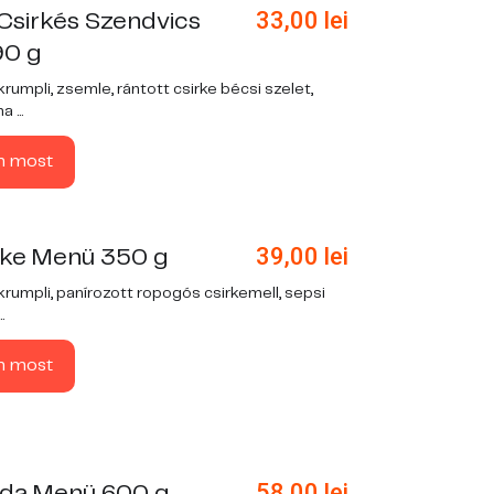
33,00
lei
Csirkés Szendvics
90 g
rumpli, zsemle, rántott csirke bécsi szelet,
 ...
n most
39,00
lei
irke Menü 350 g
krumpli, panírozott ropogós csirkemell, sepsi
.
n most
58,00
lei
da Menü 600 g