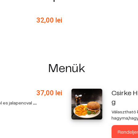
32,00
lei
Menük
37,00
lei
Csirke 
g
el es jalapenoval
...
Választható k
hagyma,hagyma
Rendelje