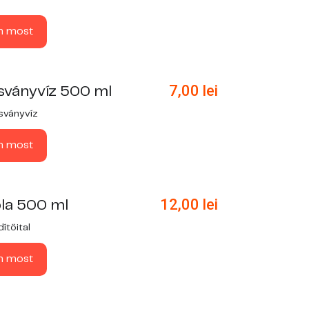
n most
7,00
lei
sványvíz 500 ml
sványvíz
n most
12,00
lei
la 500 ml
ítőital
n most