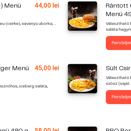
44,00
lei
e) Menü
Rántott 
Menü 4
leu
(csirke), savanyú uborka, ...
Választható k
saláta hagyma
Rendelje
45,00
lei
rger Menü
Sült Cs
Választható 
szósz (saját ..
isznóhús, iceberg saláta,
Rendelje
58,00
lei
enü 480 g
BBQ Bor