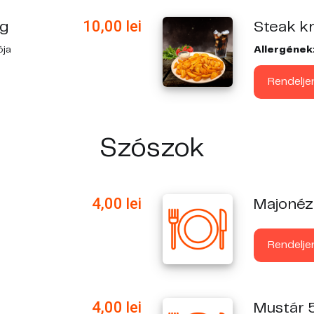
10,00
lei
 g
Steak k
ója
Allergének
Rendelje
Szószok
4,00
lei
Majonéz
Rendelje
4,00
lei
Mustár 