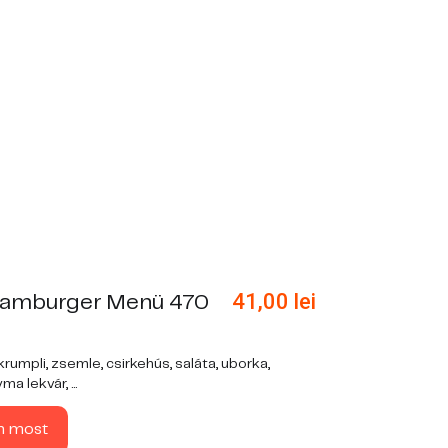
41,00
lei
Hamburger Menü 470
rumpli, zsemle, csirkehús, saláta, uborka,
 lekvár, ...
n most