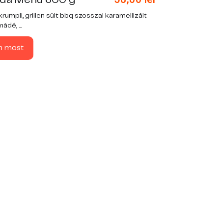
rumpli, grillen sült bbq szosszal karamellizált
ádé, ...
n most