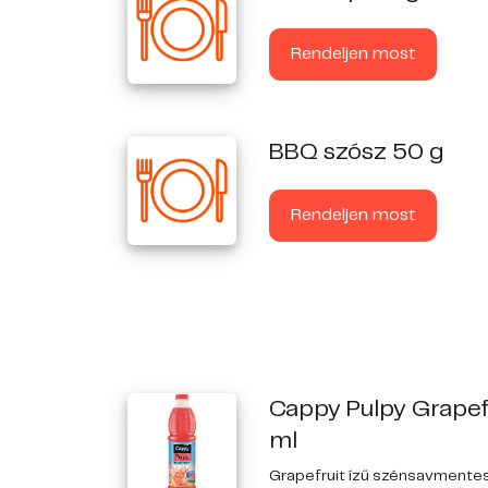
Rendeljen most
BBQ szósz 50 g
Rendeljen most
Cappy Pulpy Grapef
ml
Grapefruit ízű szénsavmentes 