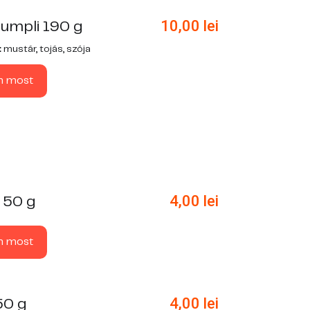
10,00
lei
rumpli 190 g
:
mustár, tojás, szója
n most
4,00
lei
 50 g
n most
4,00
lei
50 g