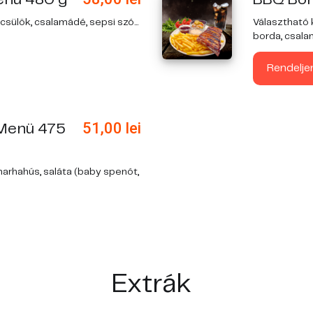
csülök, csalamádé, sepsi szó...
Választható k
borda, csalam
Rendelje
51,00
lei
Menü 475
marhahús, saláta (baby spenót,
Extrák