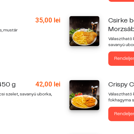
35,00
lei
Csirke 
Morzsáb
cs, mustár
Választható 
savanyú ubork
Rendelje
42,00
lei
450 g
Crispy 
csi szelet, savanyú uborka,
Választható 
fokhagyma szó
Rendelje