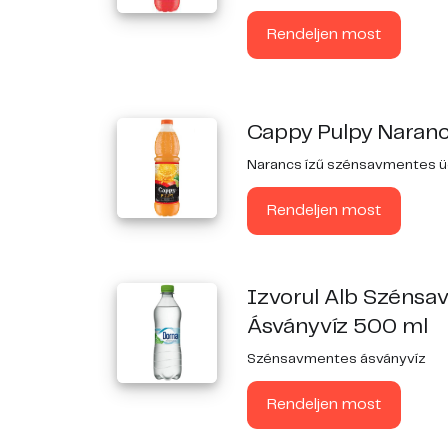
Rendeljen most
Cappy Pulpy Naran
Narancs ízű szénsavmentes üd
Rendeljen most
Izvorul Alb Széns
Ásványvíz 500 ml
Szénsavmentes ásványvíz
Rendeljen most