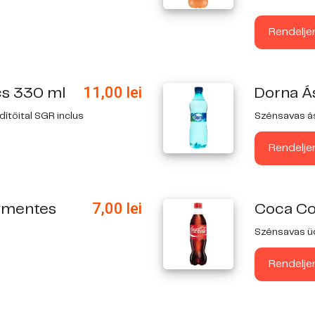
Rendelje
11,00
lei
cs 330 ml
Dorna Á
ítőital SGR inclus
Szénsavas á
Rendelje
7,00
lei
avmentes
Coca Co
Szénsavas üd
Rendelje