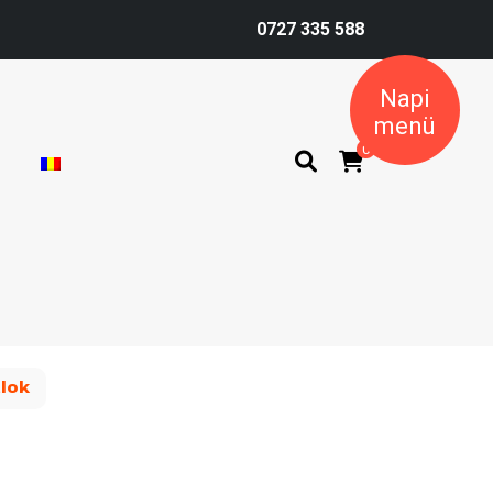
0727 335 588
Napi
menü
0
alok