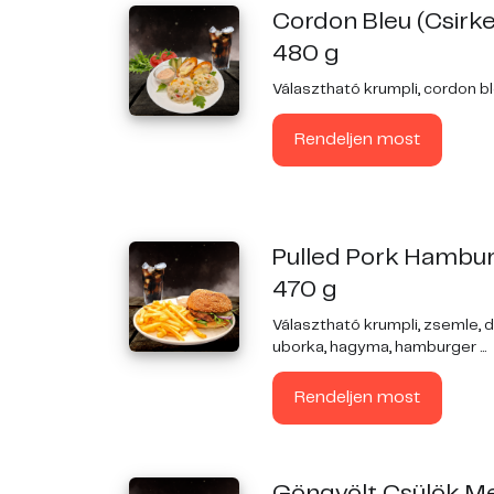
Cordon Bleu (Csirk
480 g
Választható krumpli,
cordon b
Rendeljen most
Pulled Pork Hambu
470 g
Választható krumpli, zsemle, d
uborka, hagyma, hamburger ...
Rendeljen most
Göngyölt Csülök M