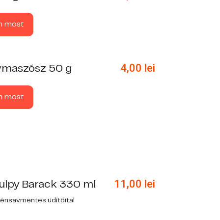
n most
4,00
lei
maszósz 50 g
n most
11,00
lei
ulpy Barack 330 ml
zénsavmentes üdítőital