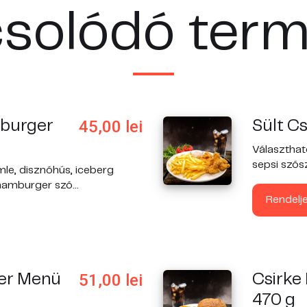
solódó ter
45,00
lei
mburger
Sült C
Választhat
sepsi szósz
mle, disznóhús, iceberg
hamburger szó...
Rendelj
51,00
lei
er Menü
Csirke
470 g