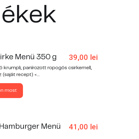
mékek
39,00
lei
sirke Menü 350 g
ó krumpli, panírozott ropogós csirkemell,
 (saját recept) <...
en most
41,00
lei
 Hamburger Menü