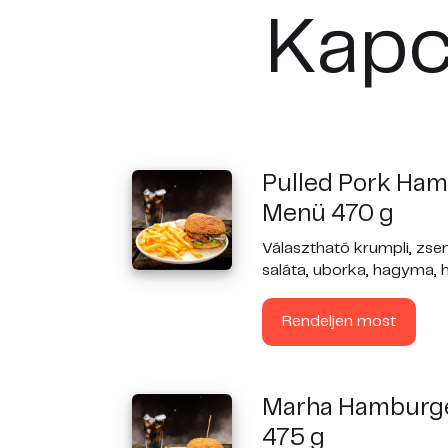
Kapc
Pulled Pork Ha
Menü 470 g
Választható krumpli, zse
saláta, uborka, hagyma, 
Rendeljen most
Marha Hamburg
475 g