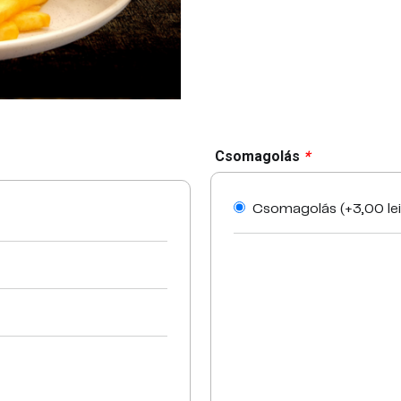
Csomagolás
*
Csomagolás (+
3,00
le