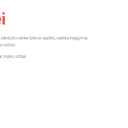
i
 rántott csirke bécsi szelet, saláta hagyma
si szósz
r, tojás, szója