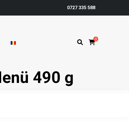
0727 335 588
0
Menü 490 g