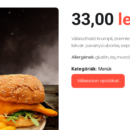
33,00
le
Választható krumpli, zsemle,
lekvár ,savanyú uborka, sep
Allergének
: glutén, tej, mustá
Kategóriák:
Menük
Válasszon opciókat