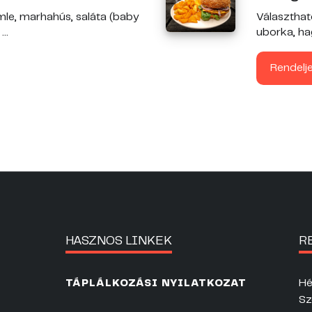
mle, marhahús, saláta (baby
Választható
..
uborka, ha
Rendelj
HASZNOS LINKEK
R
Hé
TÁPLÁLKOZÁSI NYILATKOZAT
Sz