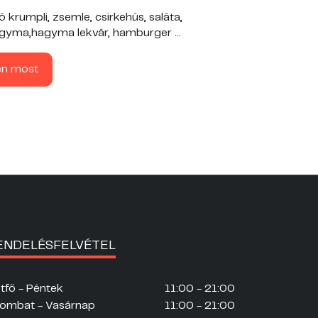
 krumpli, zsemle, csirkehús, saláta,
gyma,hagyma lekvár, hamburger ...
en most
ENDELÉSFELVÉTEL
tfő - Péntek
11:00 - 21:00
ombat - Vasárnap
11:00 - 21:00