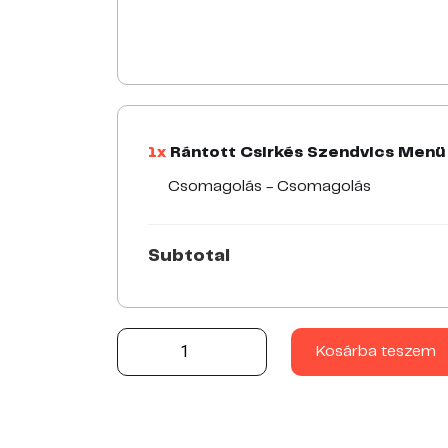
1x
Rántott Csirkés Szendvics Menü
Csomagolás - Csomagolás
Subtotal
Rántott Csirkés Szendvics Menü 490 g quantity
Kosárba teszem