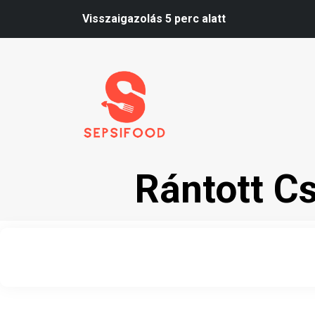
Visszaigazolás 5 perc alatt
Rántott C