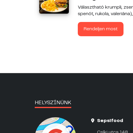
Választható krumpli, zse
spenót, rukola, valeriána), .
Rendeljen most
HELYSZÍNÜNK
Sepsifood
Csíki utca 148