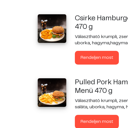
Csirke Hamburg
470 g
Választható krumpli, zsem
uborka, hagyma,hagyma l
Rendeljen most
Pulled Pork Ha
Menü 470 g
Választható krumpli, zse
saláta, uborka, hagyma, 
Rendeljen most