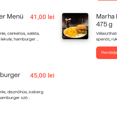
41,00
lei
er Menü
Marha
475 g
le, csirkehús, saláta,
Választhat
ekvár, hamburger ...
spenót, ruko
Rendelj
45,00
lei
mburger
mle, disznóhús, iceberg
hamburger szó...