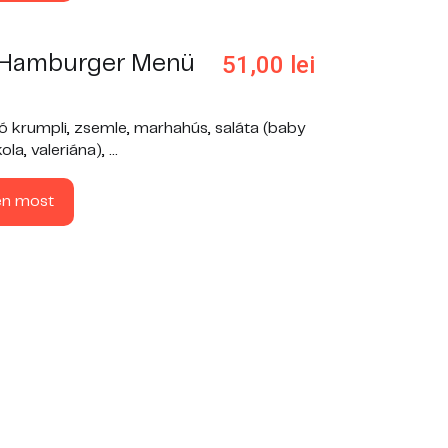
51,00
lei
 Hamburger Menü
ó krumpli, zsemle, marhahús, saláta (baby
la, valeriána), ...
en most