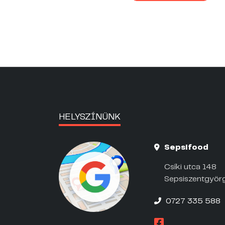
HELYSZÍNÜNK
Sepsifood
Csíki utca 148
Sepsiszentgyör
0727 335 588