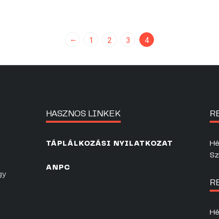
←
1
2
3
4
HASZNOS LINKEK
R
Hé
TÁPLÁLKOZÁSI NYILATKOZAT
Sz
ANPC
gy
R
Hé