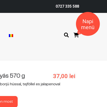
0727 335 588
Napi
menü
0
37,00
lei
yás 570 g
orjú hússal, tejföllel es jalapenoval
en most